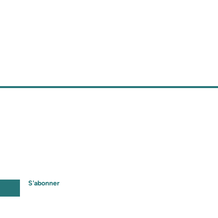
ES NEWS
folettre QG!
S'abonner