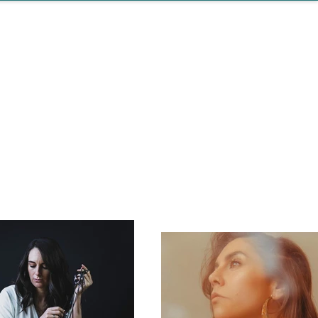
Artistes
Catalogue
Éditions
L
Promo web
Vidéos
Playlists
À propos