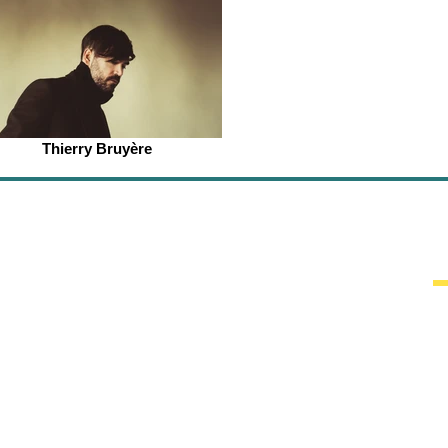
Thierry Bruyère
CON
qg@quartie
CP 60 001,
Montréa
H2
Ca