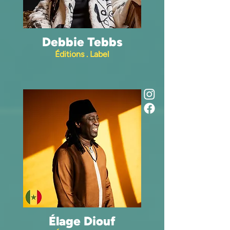
Debbie Tebbs
Éditions . Label
Élage Diouf