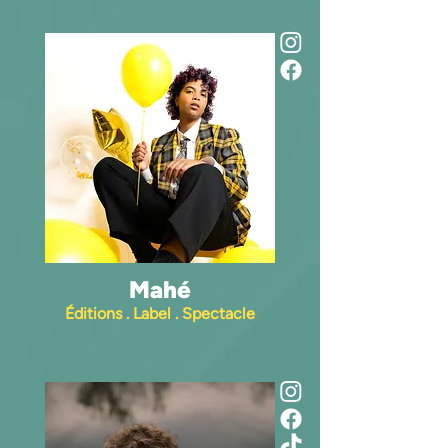
Mahé
Éditions . Label . Spectacle