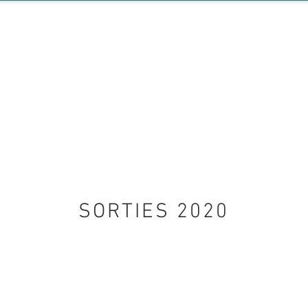
QUARTIER GÉNÉRA
SORTIES 2020
DEBBIE TEBBS
GRAND FANAL
Polychrome