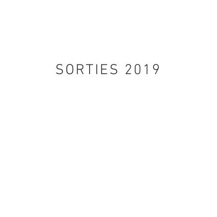
SORTIES 2019
LE HUSKY
MARIE ONILE
Studio
Iris
45
pollués
BELLE GRAND FILLE
MÉLANIE VENDITTI
Maille
Épitaphes
par
(version