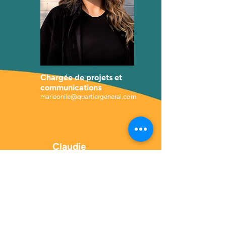
Chargée de projets et
communications
marieonile@quartiergeneral.com
Claudie
Létourneau